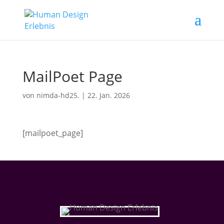
MailPoet Page
von
nimda-hd25.
|
22. Jan. 2026
[mailpoet_page]