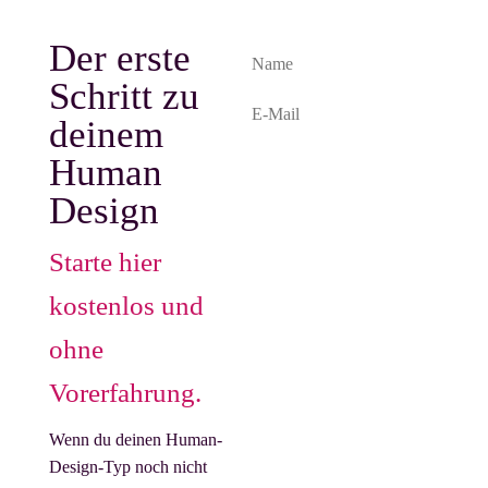
Der erste
Schritt zu
deinem
Human
Chart anfordern
Design
Für die Erstellung benötigen
Starte hier
wir: Geburtsdatum, genaue
Geburtszeit und Geburtsort.
kostenlos und
Die Daten werden
ausschließlich zur
ohne
Erstellung deines Charts
Vorerfahrung.
verwendet.
Mit dem Chart erhältst du
Wenn du deinen Human-
gelegentlich Impulse per E-
Design-Typ noch nicht