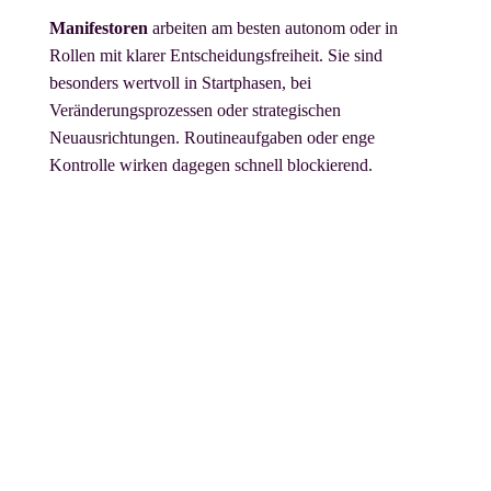
Manifestoren
arbeiten am besten autonom oder in
Rollen mit klarer Entscheidungsfreiheit. Sie sind
besonders wertvoll in Startphasen, bei
Veränderungsprozessen oder strategischen
Neuausrichtungen. Routineaufgaben oder enge
Kontrolle wirken dagegen schnell blockierend.
Ein kleiner, professioneller
Realitätscheck
Manifestoren
müssen nicht ständig aktiv sein, um
wirksam zu bleiben. Ihre Stärke liegt im richtigen Impuls
zur richtigen Zeit. Gezielte Ruhephasen sind kein
Luxus, sondern Voraussetzung für nachhaltige
Handlungsfähigkeit.