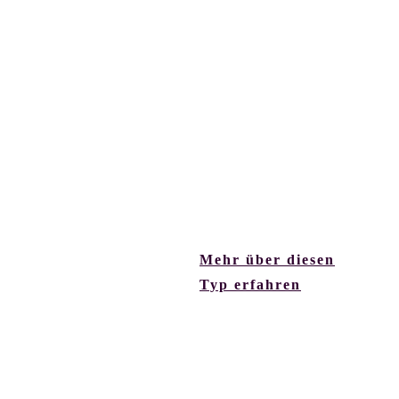
Ihr inneres Navi funktioniert
über ein klares Ja oder
Nein. Ignorieren sie dieses
Gefühl, landen sie
zuverlässig in Frust. Hören
sie darauf, sind sie kaum zu
stoppen und fragen sich
manchmal, warum andere
schon wieder eine Pause
brauchen.
Mehr über diesen
Typ erfahren
Manifestierender Generator – Die
Turbo-Version