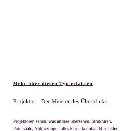
Manifestierende Generatoren denken schnell, handeln
schneller und sind gedanklich meist schon fertig
während andere noch überlegen, wo sie anfangen sollen.
Sie lieben Effizienz, Abwechslung und alles, was
mehrere Dinge gleichzeitig erlaubt. Ihre größte
Herausforderung? Langsamkeit und Menschen, die
sagen: „Mach doch erst mal nur eine Sache.“ Das ist
kreative Ordnung auf Hochgeschwindigkeit.
Mehr über diesen Typ erfahren
Projektor – Der Meister des Überblicks
Projektoren sehen, was andere übersehen. Strukturen,
Potenziale, Abkürzungen alles klar erkennbar. Nur leider