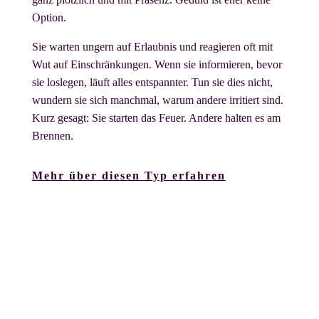
Option.
Sie warten ungern auf Erlaubnis und reagieren oft mit
Wut auf Einschränkungen. Wenn sie informieren, bevor
sie loslegen, läuft alles entspannter. Tun sie dies nicht,
wundern sie sich manchmal, warum andere irritiert sind.
Kurz gesagt: Sie starten das Feuer. Andere halten es am
Brennen.
Mehr über diesen Typ erfahren
Reflektor – Der feine Spiegel
Reflektoren sind sehr selten und äußerst feinfühlig. Sie
nehmen ihr Umfeld wahr wie ein Stimmungsbarometer
mit Hochauflösung und spiegeln was im System gerade