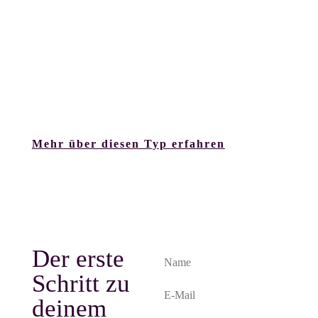
los ist.
Geht es dem Umfeld gut, blühen sie auf. Ist Chaos in der
Luft, spüren sie es zuerst. Entscheidungen brauchen Zeit
– und idealerweise einen ganzen Mondzyklus. Sie sind
nicht „zu sensibel“, nur einfach extrem gut auf das
Leben eingestellt.
Mehr über diesen Typ erfahren
Der erste
Schritt zu
deinem