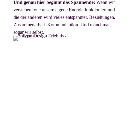
Und genau hier beginnt das Spannende:
Wenn wir
verstehen, wie unsere eigene Energie funktioniert und
die der anderen wird vieles entspannter. Beziehungen.
Zusammenarbeit. Kommunikation. Und manchmal
sogar wir selbst.
Generator – Der
Dauerläufer
Generatoren haben viel,
wirklich viel Energie,
vorausgesetzt sie machen
das Richtige und mit
Freude. Tun sie es nicht,
sind sie zwar müde aber
trotzdem irgendwie
beschäftigt.