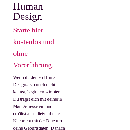
Human
Chart anfordern
Design
Für die Erstellung benötigen
Starte hier
wir: Geburtsdatum, genaue
Geburtszeit und Geburtsort.
kostenlos und
Die Daten werden
ausschließlich zur
ohne
Erstellung deines Charts
Vorerfahrung.
verwendet.
Mit dem Chart erhältst du
Wenn du deinen Human-
gelegentlich Impulse per E-
Design-Typ noch nicht
Mail. Du kannst dich
kennst, beginnen wir hier.
jederzeit abmelden.
Du trägst dich mit deiner E-
Mail-Adresse ein und
erhältst anschließend eine
Nachricht mit der Bitte um
deine Geburtsdaten. Danach