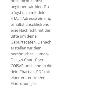
noch nicht kennst,
zur Erstellung deines
beginnen wir hier. Du
Charts verwendet.
trägst dich mit deiner
E-Mail-Adresse ein und
Mit dem Chart erhältst
erhältst anschließend
du gelegentlich Impulse
eine Nachricht mit der
per E-Mail. Du kannst
Bitte um deine
dich jederzeit
Geburtsdaten. Danach
abmelden.
erstellen wir dein
persönliches Human-
Design-Chart über
COISAR und senden dir
dein Chart als PDF mit
einer ersten kurzen
Einordnung zu.