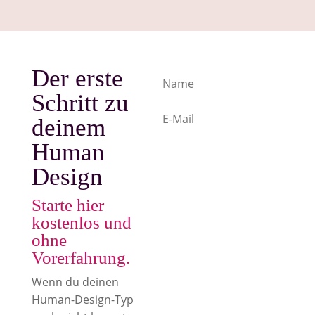
Der erste
Schritt zu
deinem
Human
Chart
Design
anfordern
Starte hier
Für die Erstellung
kostenlos und
benötigen wir:
ohne
Geburtsdatum, genaue
Vorerfahrung.
Geburtszeit und
Wenn du deinen
Geburtsort. Die Daten
Human-Design-Typ
werden ausschließlich